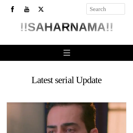
Skip
to
content
!!SAHARNAMA!!
Menu
Latest serial Update